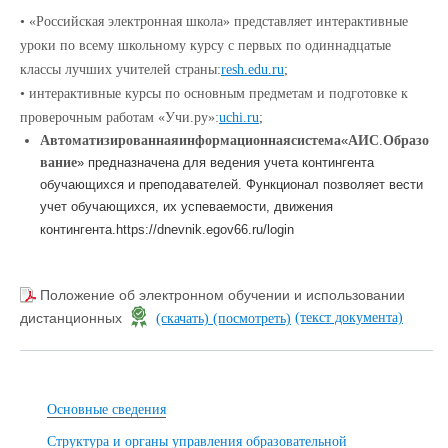
• «Российская электронная школа» представляет интерактивные
уроки по всему школьному курсу с первых по одиннадцатые
классы лучших учителей страны:
resh.edu.ru
;
• интерактивные курсы по основным предметам и подготовке к
проверочным работам «Учи.ру»:
uchi.ru
;
Автоматизированная
информационная
система
«
АИС
.
Образо
вание
» предназначена для ведения учета контингента
обучающихся и преподавателей. Функционал позволяет вести
учет обучающихся, их успеваемости, движения
контингента.
https://dnevnik.egov66.ru/login
Положение об электронном обучении и использовании
(текст документа)
дистанционных
(скачать)
(посмотреть)
Основные сведения
Структура и органы управления образовательной