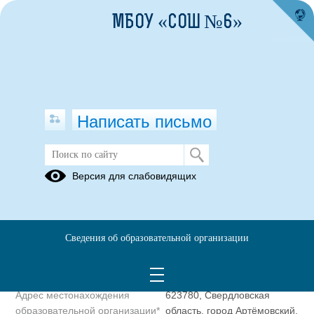
МБОУ «СОШ №6»
Написать письмо
Полное наименование
Муниципальное бюджетное
Версия для слабовидящих
образовательной организации*
общеобразовательное
учреждение «Средняя
общеобразовательная школа
№6»
Сведения об образовательной организации
Сокращенное наименование
МБОУ «СОШ №6»
образовательной организации*
Адрес местонахождения
623780, Свердловская
образовательной организации*
область, город Артёмовский,