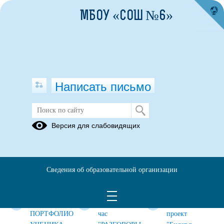
МБОУ «СОШ №6»
Написать письмо
Электронная информационно-
Версия для слабовидящих
образовательная среда
СФЕРУМ
ЦОС "МОЯ
БИБЛИОТЕКА
ШКОЛА"
ЦИФРОВОГО
Сведения об образовательной организации
ОБРАЗОВАТЕЛЬН
КОНТЕНТА
ЭЛЕКТРОННОЕ
Классный
Профориентацион
ПОРТФОЛИО
час
проект