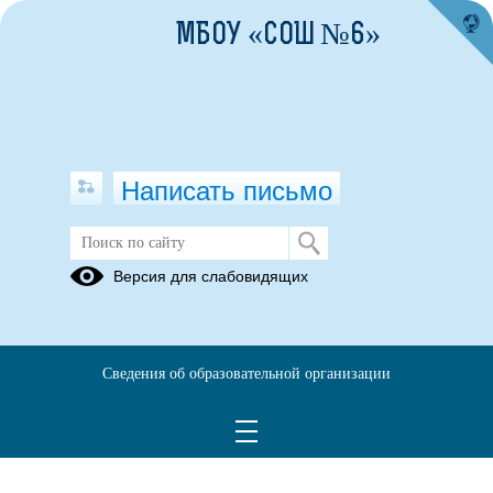
МБОУ «СОШ №6»
Написать письмо
Информационный раздел
Версия для слабовидящих
Новости дня
Объявления
Статьи
План
Ссылки на
Информационная
работы БСП
вебинар
база
Сведения об образовательной организации
Система
БСП