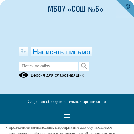
МБОУ «СОШ №6»
Написать письмо
Общая информация о "Точке роста"
Версия для слабовидящих
13.03.2025
Центр «Точка роста» является частью образовательной среды
МБОУ "СОШ №6", на базе которой осуществляется:
Сведения об образовательной организации
- преподавание учебных предметов
«Информатика»,
«Технология», "ОБЖ";
- преподавание программ дополнительного образования детей;
- проведение внеклассных мероприятий для обучающихся;
- организация образовательных мероприятий, в том числе в