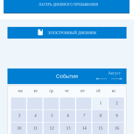
ЛАГЕРЬ ДНЕВНОГО ПРЕБЫВАНИЯ
ЭЛЕКТРОННЫЙ ДНЕВНИК
Август
События
пн
вт
ср
чт
пт
сб
вс
1
2
3
4
5
6
7
8
9
10
11
12
13
14
15
16