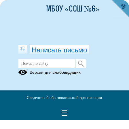
МБОУ «СОШ №6»
Написать письмо
Комиссия по соблюдению
Версия для слабовидящих
требований к служебному
поведению и урегулированию
конфликта интересов
(аттестационная комиссия)
Сведения об образовательной организации
05.07.2023