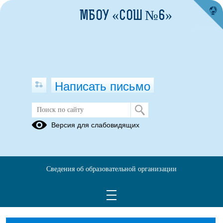
МБОУ «СОШ №6»
Написать письмо
Нормативные правовые и иные акты
Версия для слабовидящих
в сфере противодействия коррупции
05.07.2023
Сведения об образовательной организации