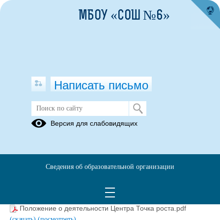
МБОУ «СОШ №6»
Написать письмо
Локальные акты ОО
Версия для слабовидящих
07.09.2021
Сведения об образовательной организации
Порядок решения материально-технических и
ищещественных вопросов Точки роста.pdf
(скачать)
(посмотреть)
Положение о деятельности Центра Точка роста.pdf
(скачать)
(посмотреть)