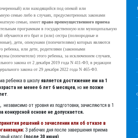
дочеренный) или находящийся под опекой или
емную семью либо в случаях, предусмотренных законами
онатную семью, имеет
право преимущественного приема
ательным программам в государственную или муниципальную
й обучаются его брат и (или) сестра (полнородные и
нные), дети, опекунами (попечителями) которых являются
го ребенка, или дети, родителями (законными
куны (попечители) этого ребенка, за исключением случаев,
ьного закона от 2 декабря 2019 года N 411-ФЗ; в редакции
ерального закона от 29 декабря 2022 года N 465-ФЗ.
ма ребенка в школу
является достижение им на 1
озраста не менее 6 лет 6 месяцев
, но
не позже
лет
.
, независимо от уровня их подготовки, зачисляются в 1
на конкурсной основе не допускается.
принятия решений о зачислении или об отказе в
рганизации
:
3 рабочих дня после завершения приема
ервый класс
(после 30 июня)
.