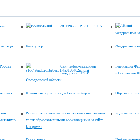
тал
ФСГРКиК «РОСРЕЕСТР»
Федеральной н
ровольцы
Культура.рф
Федеральный по
России
Сайт информационной
Реализация Фед
поддержки ЕГЭ в
в Российской Ф
Свердловской области
вания г.
Школьный портал города Екатеринбурга
Образовательн
ктов
Результаты независимой оценки качества оказания
«Движение без 
 активную
услуг образовательными организациями на сайте
bus.gov.ru