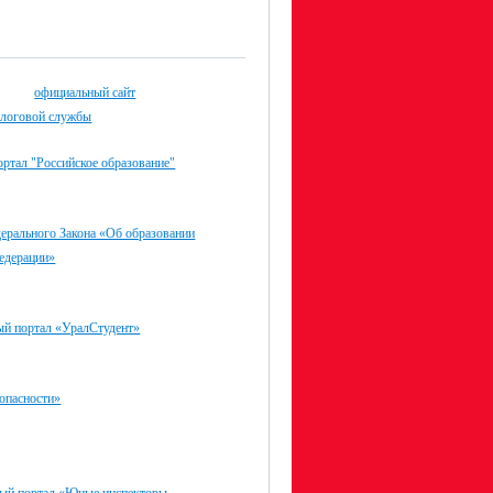
официальный сайт
алоговой службы
ртал "Российское образование"
ерального Закона «Об образовании
едерации»
ый портал «УралСтудент»
опасности»