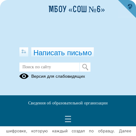
МБОУ «СОШ №6»
Написать письмо
Умные каникулы. День 3
Версия для слабовидящих
31.10.2024
Заключительный день прошел на базе нашей школы. К
участникам проекта присоединились студенты Демидовского
Сведения об образовательной организации
колледжа.
Сначала всех построили на линейку, поприветствовали, а
затем познакомили друг с другом благодаря небольшой
шифровке, которую каждый
создал по образцу. Далее