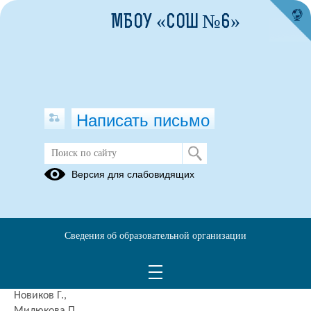
МБОУ «СОШ №6»
Написать письмо
Квиз "Создаем будущее"
Версия для слабовидящих
07.04.2023
Обучающиеся 10 "А" класса приняли участие в квизе по
созданию новых профессии "Создаем будущее",
Сведения об образовательной организации
организованным ГАНОУ СО "Дворец молодежи" г.
Екатеринбурга. Команду "Профессора" представляли:
Крылова Ю.,
Новиков Г.,