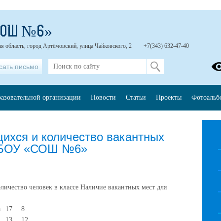
СОШ №6»
я область, город Артёмовский, улица Чайковского, 2
+7(343) 632-47-40
сать письмо
разовательной организации
Новости
Статьи
Проекты
Фотоальб
ихся и количество вакантных
 МБОУ «СОШ №6»
личество человек в классе Наличие вакантных мест для
а
17
8
13
12