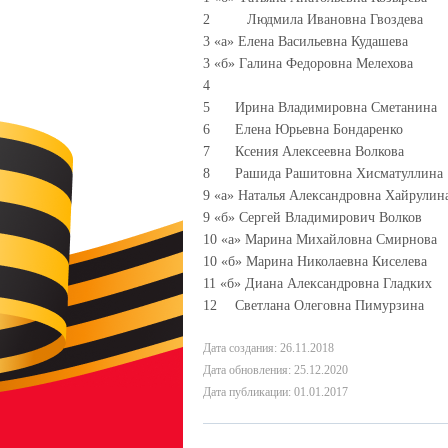
2
Людмила Ивановна Гвоздева
3 «а» Елена Васильевна Кудашева
3 «б» Галина Федоровна Мелехова
4
5
Ирина Владимировна Сметанина
6
Елена Юрьевна Бондаренко
7
Ксения Алексеевна Волкова
8
Рашида Рашитовна Хисматуллина
9 «а» Наталья Александровна Хайрулин
9 «б» Сергей Владимирович Волков
10 «а» Марина Михайловна Смирнова
10 «б» Марина Николаевна Киселева
11 «б» Диана Александровна Гладких
12
Светлана Олеговна Пимурзина
Дата создания: 26.11.2018
Дата обновления: 25.12.2020
Дата публикации: 01.01.2017