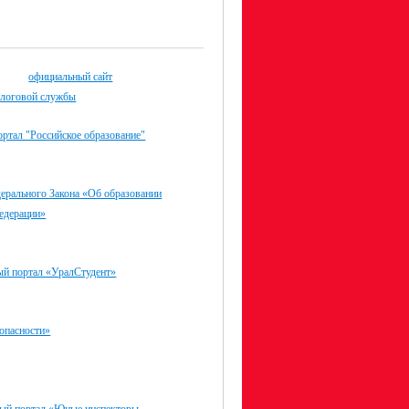
официальный сайт
алоговой службы
ртал "Российское образование"
ерального Закона «Об образовании
едерации»
ый портал «УралСтудент»
опасности»