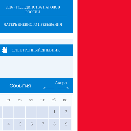
2026 - ГОД ЕДИНСТВА НАРОДОВ
РОССИИ
ЛАГЕРЬ ДНЕВНОГО ПРЕБЫВАНИЯ
ЭЛЕКТРОННЫЙ ДНЕВНИК
Август
События
вт
ср
чт
пт
сб
вс
1
2
4
5
6
7
8
9