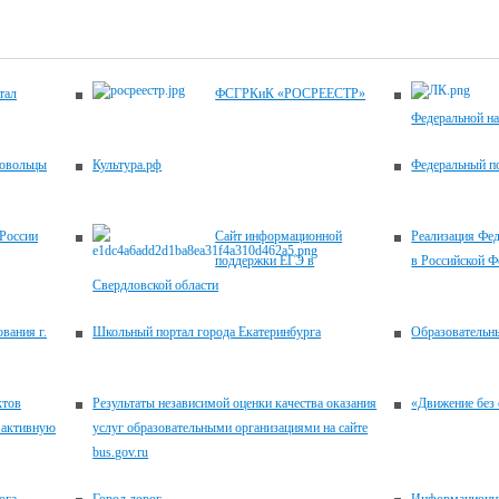
тал
ФСГРКиК «РОСРЕЕСТР»
Федеральной н
ровольцы
Культура.рф
Федеральный по
России
Сайт информационной
Реализация Фед
поддержки ЕГЭ в
в Российской Ф
Свердловской области
вания г.
Школьный портал города Екатеринбурга
Образовательн
ктов
Результаты независимой оценки качества оказания
«Движение без 
 активную
услуг образовательными организациями на сайте
bus.gov.ru