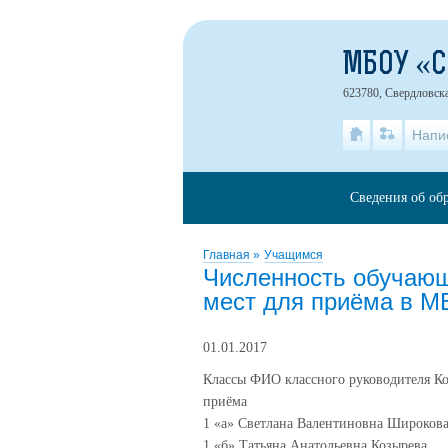
МБОУ «
623780, Свердловска
Напи
Сведения об об
Главная
»
Учащимся
Численность обучающ
мест для приёма в
01.01.2017
Классы ФИО классного руководителя Ко
приёма
1 «а» Светлана Валентиновна Широков
1 «б» Татьяна Анатольевна Козырева