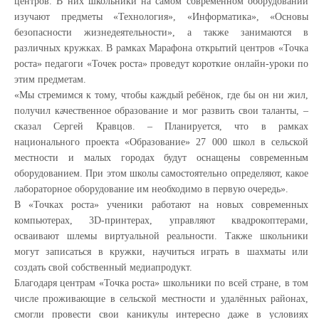
центров. В них школьники на самом современном оборудовании
изучают предметы «Технология», «Информатика», «Основы
безопасности жизнедеятельности», а также занимаются в
различных кружках. В рамках Марафона открытий центров «Точка
роста» педагоги «Точек роста» проведут короткие онлайн-уроки по
этим предметам.
«Мы стремимся к тому, чтобы каждый ребёнок, где бы он ни жил,
получил качественное образование и мог развить свои таланты, –
сказал Сергей Кравцов. – Планируется, что в рамках
национального проекта «Образование» 27 000 школ в сельской
местности и малых городах будут оснащены современным
оборудованием. При этом школы самостоятельно определяют, какое
лабораторное оборудование им необходимо в первую очередь».
В «Точках роста» ученики работают на новых современных
компьютерах, 3D-принтерах, управляют квадрокоптерами,
осваивают шлемы виртуальной реальности. Также школьники
могут записаться в кружки, научиться играть в шахматы или
создать свой собственный медиапродукт.
Благодаря центрам «Точка роста» школьники по всей стране, в том
числе проживающие в сельской местности и удалённых районах,
смогли провести свои каникулы интересно даже в условиях