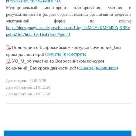
http://vks.edu.ru/news/detail/33
.
Муниципальный мониторинг планирования, участия и
результативности в разрезе образовательных организаций ведется в
электронной форме по ссылке
https://docs.google.com/spreadsheets/d/1skgn2kMGYkKMFldPZqXBEv
pefmZJuf7ht25rGvTicdY/edit#gid=0
.
Положение о Всероссийском конкурсе сочинений_Без
срока давности.pdf
(скачать)
(посмотреть)
УО_М_об участии во Всероссийском конкурсе
сочинений_Без срока давности.pdf
(скачать)
(посмотреть)
Дата создания: 21.01.2020
Дата обновления: 21.01.2020
Дата публикации: 21.01.2020