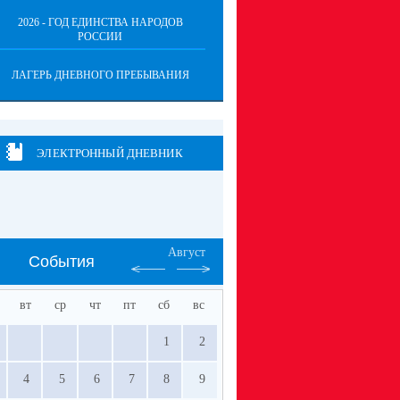
2026 - ГОД ЕДИНСТВА НАРОДОВ
РОССИИ
ЛАГЕРЬ ДНЕВНОГО ПРЕБЫВАНИЯ
ЭЛЕКТРОННЫЙ ДНЕВНИК
Август
События
вт
ср
чт
пт
сб
вс
1
2
4
5
6
7
8
9