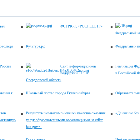
тал
ФСГРКиК «РОСРЕЕСТР»
Федеральной н
ровольцы
Культура.рф
Федеральный по
России
Сайт информационной
Реализация Фед
поддержки ЕГЭ в
в Российской Ф
Свердловской области
вания г.
Школьный портал города Екатеринбурга
Образовательн
ктов
Результаты независимой оценки качества оказания
«Движение без 
 активную
услуг образовательными организациями на сайте
bus.gov.ru