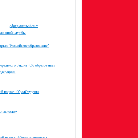
официальный сайт
алоговой службы
ртал "Российское образование"
ерального Закона «Об образовании
едерации»
ый портал «УралСтудент»
опасности»